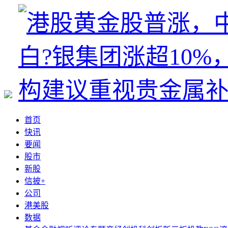
首页
快讯
要闻
股市
新股
信披+
公司
港美股
数据