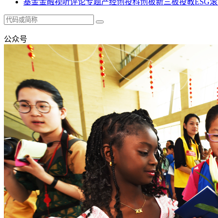
基金
金融
视听
评论
专题
产经
创投
科创板
新三板
投教
ESG
滚
公众号