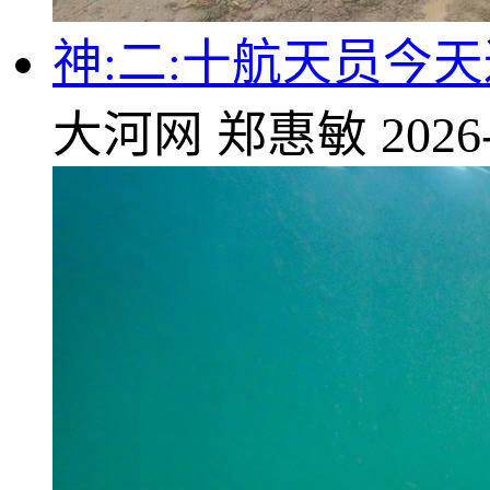
神:二:十航天员今天
大河网
郑惠敏
2026