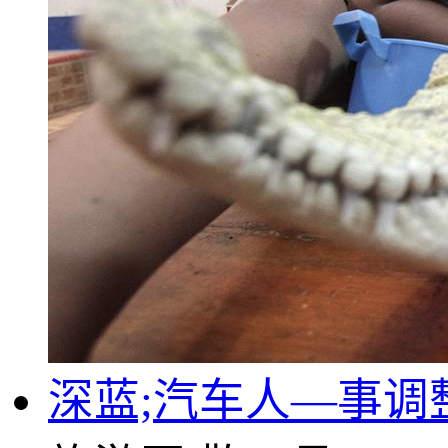
深蓝;汽车人—事调