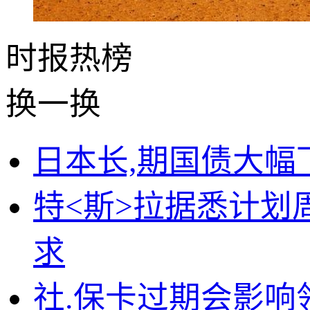
时报
热榜
换一换
日本长,期国债大幅
特<斯>拉据悉计划周
求
社.保卡过期会影